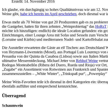
Erstellt: 14. November 2016
Ich glaube, ein durchgängig so hohes Qualitätsniveau wie am 12. N
Weine gibt,
habe ich bereits im April geschrieben
, doch diesmal war i
Etwas mehr als 70 Weine von gut 20 Produzenten gab es zu probiere
die Gastgeber, hatten für ihren zehnten „Weinprobiertag“ das
HoRsT
möchte ich hinzufügen: endlich) die ideale Location gefunden: ein g
Einrichtungen, einer Lounge Area mit Sofas und Sesseln zum Verschna
(Lorraine und Kürbis) und mediterranen Nudel- und Kartoffelsalat z
Die Aussteller erwarteten die Gäste an elf Tischen: aus Deutschlan
von Heymann-Löwenstein (Mosel), aus Portugal Luis Lourenço von d
Pessanha von der Quinta da Casaboa (Lisboa) sowie aus Italien Mart
ultimative Messeentdeckung. Michael Jetter von
Rebhof Weine
vertra
Bodegas Monteabellón (Ribera del Duero, Rueda und Rioja) vor Ort
„Zugabe“ ein Assortiment von Rotweinen aus Frankreich und Spanien
zusammenzustellen – „White Winter“, „Trinkspaß pur“, „Powerplay“
Meine Wein-Favoriten teile ich diesmal in drei Kategorien ein: überra
ebenfalls aufführe und entsprechend kennzeichne.
Überragend
Schaumwein