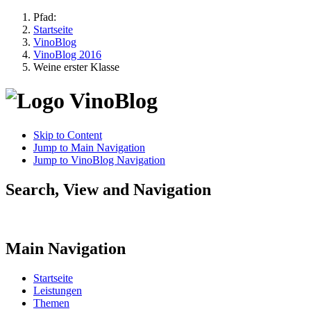
Pfad:
Startseite
VinoBlog
VinoBlog 2016
Weine erster Klasse
Skip to Content
Jump to Main Navigation
Jump to VinoBlog Navigation
Search, View and Navigation
Main Navigation
Startseite
Leistungen
Themen