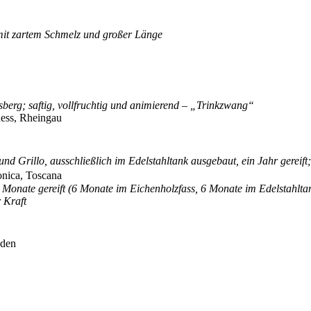
g mit zartem Schmelz und großer Länge
sberg; saftig, vollfruchtig und animierend – „Trinkzwang“
Ress, Rheingau
 Grillo, ausschließlich im Edelstahltank ausgebaut, ein Jahr gereift; f
donica, Toscana
4 Monate gereift (6 Monate im Eichenholzfass, 6 Monate im Edelstahlta
 Kraft
Baden