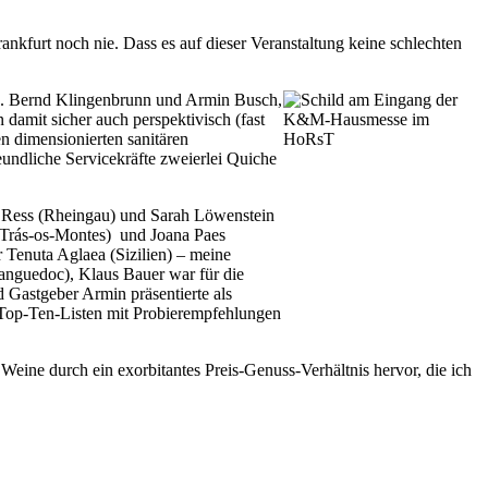
ankfurt noch nie. Dass es auf dieser Veranstaltung keine schlechten
en. Bernd Klingenbrunn und Armin Busch,
 damit sicher auch perspektivisch (fast
n dimensionierten sanitären
undliche Servicekräfte zweierlei Quiche
r Ress (Rheingau) und Sarah Löwenstein
(Trás-os-Montes) und Joana Paes
Tenuta Aglaea (Sizilien) – meine
anguedoc), Klaus Bauer war für die
Gastgeber Armin präsentierte als
 Top-Ten-Listen mit Probierempfehlungen
 Weine durch ein exorbitantes Preis-Genuss-Verhältnis hervor, die ich