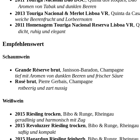
Aromen von Tabak und dunklen Beeren
2013 Touriga Nacional & Merlot Lisboa VR
, Quinta da Ca
weiche Beerenfrucht und Lorbeernoten
2011 Homenagem Touriga Nacional Reserva Lisboa VR
, Q
dicht, ruhig und elegant
Empfehlenswert
Schaumwein
Grande Réserve brut
, Janisson-Baradon, Champagne
tief mit Aromen von dunklen Beeren und frischer Säure
Rosé brut
, Pierre Gerbais, Champagne
rotbeerig und zart nussig
Weißwein
2015 Riesling trocken
, Bibo & Runge, Rheingau
geradlinig und harmonisch mit Zug
2015 Revoluzzer Riesling trocken
, Bibo & Runge, Rheingau
saftig und kompakt
2015 Hagardun Riesling feinherb
, Bibo & Runge, Rheinga