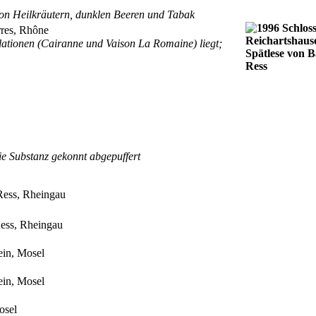
 von Heilkräutern, dunklen Beeren und Tabak
urres, Rhône
ationen (Cairanne und Vaison La Romaine) liegt;
ie Substanz gekonnt abgepuffert
 Ress, Rheingau
 Ress, Rheingau
ein, Mosel
ein, Mosel
Mosel