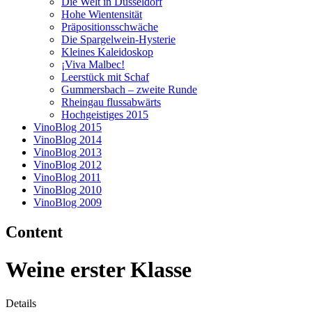
Die Welt in Düsseldorf
Hohe Wientensität
Präpositionsschwäche
Die Spargelwein-Hysterie
Kleines Kaleidoskop
¡Viva Malbec!
Leerstück mit Schaf
Gummersbach – zweite Runde
Rheingau flussabwärts
Hochgeistiges 2015
VinoBlog 2015
VinoBlog 2014
VinoBlog 2013
VinoBlog 2012
VinoBlog 2011
VinoBlog 2010
VinoBlog 2009
Content
Weine erster Klasse
Details