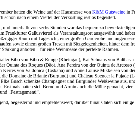
ovember hatten die Weine auf der Hausmesse von
K&M Gutsweine
in Fr
ch schon nach einem Viertel der Verkostung restlos begeistert.
n, und innerhalb von sechs Stunden war das bequem zu bewerkstellig
im Frankfurter Gallusviertel als Veranstaltungsort ausgewählt und haben
roßzügiger Raum mit Tageslicht, einer großen Garderobe und angemesse
ufen sowie einem großen Tresen mit Sitzgelegenheiten, hinter dem fre
ur Stärkung anboten – für eine Weinmesse der perfekte Rahmen.
d Walter Bibo von Bibo & Runge (Rheingau), Kai Schnaus von Balthasa
er Quinta dos Roques (Dão), Ana Pereira von der Quinta de Arcosso 
in Kerres von Valdonica (Toskana) und Anne-Louise Mikkelsen von der 
t die Domaine de Briante (Burgund) und Château Spencer la Pujade (L
, Elke Busch schenkte Champagner und Burgunder-Weißweine aus, und 
. Erstmals hatten sich Bernd und Armin auch die Mühe gemacht, vier
 und „Festtagsmenü“.
gend, begeisternd und empfehlenswert; darüber hinaus taten sich einige