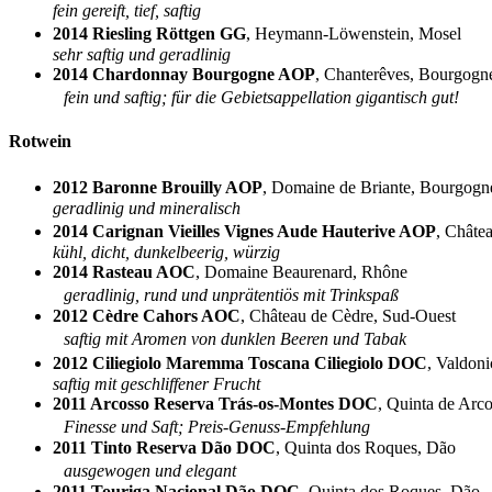
fein gereift, tief, saftig
2014 Riesling Röttgen GG
, Heymann-Löwenstein, Mosel
sehr saftig und geradlinig
2014 Chardonnay Bourgogne AOP
, Chanterêves, Bourgogn
fein und saftig; für die Gebietsappellation gigantisch gut!
Rotwein
2012 Baronne Brouilly AOP
, Domaine de Briante, Bourgo
geradlinig und mineralisch
2014 Carignan Vieilles Vignes Aude Hauterive AOP
, Châte
kühl, dicht, dunkelbeerig, würzig
2014 Rasteau AOC
, Domaine Beaurenard, Rhône
geradlinig, rund und unprätentiös mit Trinkspaß
2012 Cèdre Cahors AOC
, Château de Cèdre, Sud-Ouest
saftig mit Aromen von dunklen Beeren und Tabak
2012 Ciliegiolo Maremma Toscana Ciliegiolo DOC
, Valdon
saftig mit geschliffener Frucht
2011 Arcosso Reserva Trás-os-Montes DOC
, Quinta de Arc
Finesse und Saft; Preis-Genuss-Empfehlung
2011 Tinto Reserva Dão DOC
, Quinta dos Roques, Dão
ausgewogen und elegant
2011 Touriga Nacional Dão DOC
, Quinta dos Roques, Dão