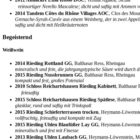
reinsortiger Nerello Mascalese; dicht und saftig mit Aromen
2014 Tandem Côtes du Rhône Villages AOC
, Clos des Mo
Grenache-Syrah-Cuvée aus einem Weinberg, der in zwei Appell
saftig und dicht mit Heilkräuternoten
Begeisternd
Weißwein
2014 Riesling Rottland GG
, Balthasar Ress, Rheingau
mineralisch und fein, die jahrgangstypische Säure wird durch d
2015 Riesling Nussbrunnen GG
, Balthasar Ress, Rheingau
kompakt und fest, großes Potenzial
2010 Schloss Reichartshausen Riesling Kabinett
, Balthasar
feinsaftig
2015 Schloss Reichartshausen Riesling Spätlese
, Balthasar
glasklar, rund und saftig mit Trinkspaß
2015 Riesling Schieferterrassen trocken
, Heymann-Löwenst
vollfruchtig, feinsaftig und kompakt mit Zug
2015 Riesling Uhlen Blaufüßer Lay GG
, Heymann-Löwenst
mineralisch und fest mit Finesse
2013 Riesling Uhlen Laubach GG
, Heymann-Löwenstein, 