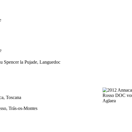
e
gne
au Spencer la Pujade, Languedoc
ica, Toscana
osso, Trás-os-Montes