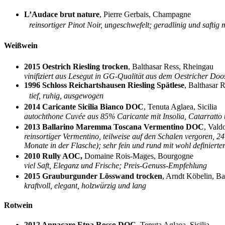
L’Audace brut nature
, Pierre Gerbais, Champagne
reinsortiger Pinot Noir, ungeschwefelt; geradlinig und safti
Weißwein
2015 Oestrich Riesling trocken
, Balthasar Ress, Rheingau
vinifiziert aus Lesegut in GG-Qualität aus dem Oestricher Doo
1996 Schloss Reichartshausen Riesling Spätlese
, Balthasar 
tief, ruhig, ausgewogen
2014 Caricante Sicilia Bianco DOC
, Tenuta Aglaea, Sicilia
autochthone Cuvée aus 85% Caricante mit Insolia, Catarratto und
2013 Ballarino Maremma Toscana Vermentino DOC
, Val
reinsortiger Vermentino, teilweise auf den Schalen vergoren, 2
Monate in der Flasche); sehr fein und rund mit wohl definierter
2010 Rully AOC,
Domaine Rois-Mages, Bourgogne
viel Saft, Eleganz und Frische; Preis-Genuss-Empfehlung
2015 Grauburgunder Lösswand trocken
, Arndt Köbelin, 
kraftvoll, elegant, holzwürzig und lang
Rotwein
2012 Annacare Etna Rosso DOC
, Tenuta Aglaea, Sicilia