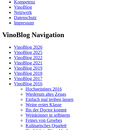
Kompetenz
VinoBlog
Netzwerk
Datenschutz
Impressum
VinoBlog Navigation
VinoBlog 2026
VinoBlog 2025
VinoBlog 2022
VinoBlog 2021
VinoBlog 2019
VinoBlog 2018
VinoBlog 2017
VinoBlog 2016
Hochgeistiges 2016
Wiederum altes Zeugs
Einfach mal treiben lassen
Weine erster Klasse
Bis der Doctor kommt
Weinkönner in selbigem
Feines von Groebes
Kulinarisches Quartett