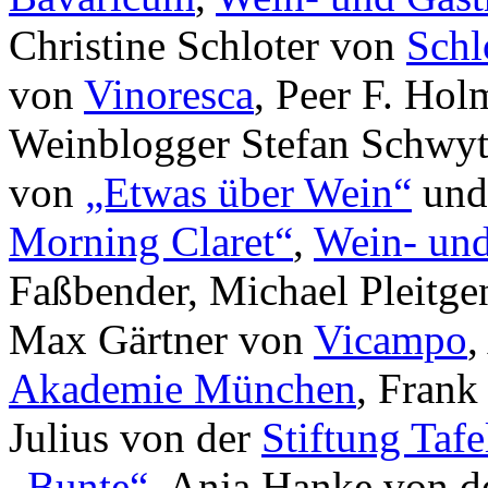
Christine Schloter von
Schl
von
Vinoresca
, Peer F. Ho
Weinblogger Stefan Schwy
von
„Etwas über Wein“
und
Morning Claret“
,
Wein- und
Faßbender, Michael Pleitge
Max Gärtner von
Vicampo
,
Akademie München
, Fran
Julius von der
Stiftung Tafe
„Bunte“
, Anja Hanke von d