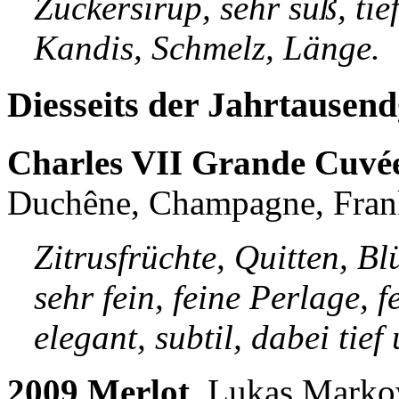
Zuckersirup, sehr süß, tie
Kandis, Schmelz, Länge.
Diesseits der Jahrtausen
Charles VII Grande Cuvée
Duchêne, Champagne, Fran
Zitrusfrüchte, Quitten, Bl
sehr fein, feine Perlage, f
elegant, subtil, dabei tief
2009 Merlot
, Lukas Marko