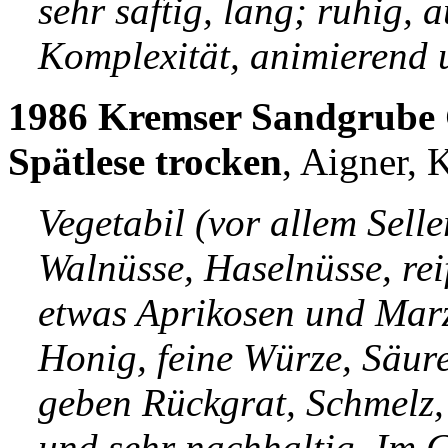
sehr saftig, lang; ruhig,
Komplexität, animierend 
1986 Kremser Sandgrube G
Spätlese trocken
, Aigner, 
Vegetabil (vor allem Selle
Walnüsse, Haselnüsse, reif
etwas Aprikosen und Marz
Honig, feine Würze, Säur
geben Rückgrat, Schmelz, 
und sehr nachhaltig. Im Gl