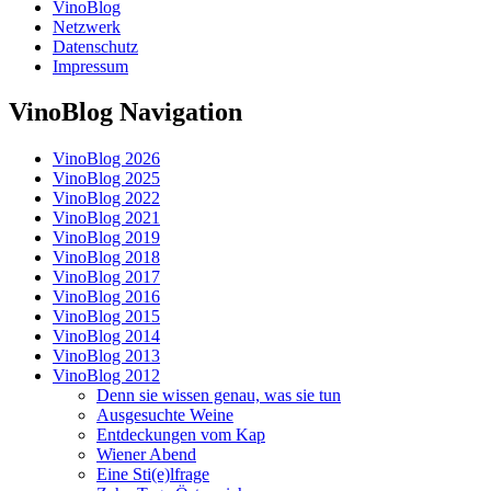
VinoBlog
Netzwerk
Datenschutz
Impressum
VinoBlog Navigation
VinoBlog 2026
VinoBlog 2025
VinoBlog 2022
VinoBlog 2021
VinoBlog 2019
VinoBlog 2018
VinoBlog 2017
VinoBlog 2016
VinoBlog 2015
VinoBlog 2014
VinoBlog 2013
VinoBlog 2012
Denn sie wissen genau, was sie tun
Ausgesuchte Weine
Entdeckungen vom Kap
Wiener Abend
Eine Sti(e)lfrage