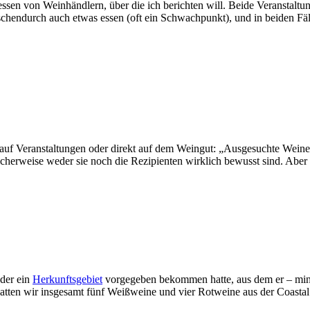
en von Weinhändlern, über die ich berichten will. Beide Veranstaltun
endurch auch etwas essen (oft ein Schwachpunkt), und in beiden Fäll
t, auf Veranstaltungen oder direkt auf dem Weingut: „Ausgesuchte Wei
herweise weder sie noch die Rezipienten wirklich bewusst sind. Aber s
der ein
Herkunftsgebiet
vorgegeben bekommen hatte, aus dem er – minde
o hatten wir insgesamt fünf Weißweine und vier Rotweine aus der Coasta