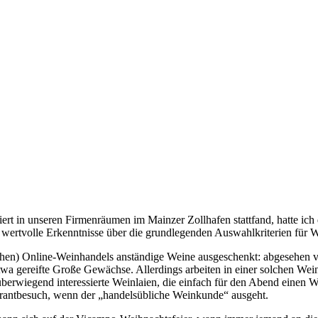
isiert in unseren Firmenräumen im Mainzer Zollhafen stattfand, hatte ic
wertvolle Erkenntnisse über die grundlegenden Auswahlkriterien für We
eichen) Online-Weinhandels anständige Weine ausgeschenkt: abgesehen 
wa gereifte Große Gewächse. Allerdings arbeiten in einer solchen Wein
überwiegend interessierte Weinlaien, die einfach für den Abend einen W
urantbesuch, wenn der „handelsübliche Weinkunde“ ausgeht.