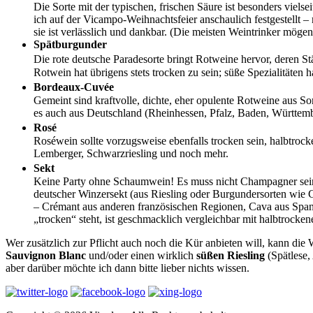
Die Sorte mit der typischen, frischen Säure ist besonders vielsei
ich auf der Vicampo-Weihnachtsfeier anschaulich festgestellt –
sie ist verlässlich und dankbar. (Die meisten Weintrinker mög
Spätburgunder
Die rote deutsche Paradesorte bringt Rotweine hervor, deren St
Rotwein hat übrigens stets trocken zu sein; süße Spezialitäten
Bordeaux-Cuvée
Gemeint sind kraftvolle, dichte, eher opulente Rotweine aus S
es auch aus Deutschland (Rheinhessen, Pfalz, Baden, Württemberg
Rosé
Roséwein sollte vorzugsweise ebenfalls trocken sein, halbtrock
Lemberger, Schwarzriesling und noch mehr.
Sekt
Keine Party ohne Schaumwein! Es muss nicht Champagner sein (
deutscher Winzersekt (aus Riesling oder Burgundersorten wie
– Crémant aus anderen französischen Regionen, Cava aus Spani
„trocken“ steht, ist geschmacklich vergleichbar mit halbtrocke
Wer zusätzlich zur Pflicht auch noch die Kür anbieten will, kann di
Sauvignon Blanc
und/oder einen wirklich
süßen Riesling
(Spätlese,
aber darüber möchte ich dann bitte lieber nichts wissen.