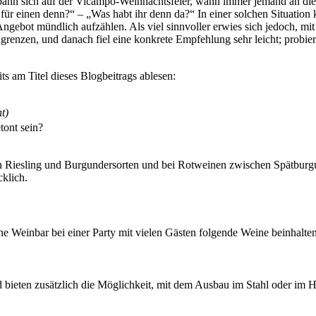
tspann sich auf der Vicampo-Weihnachtsfeier, wann immer jemand an di
für einen denn?“ – „Was habt ihr denn da?“ In einer solchen Situatio
Angebot mündlich aufzählen. Als viel sinnvoller erwies sich jedoch, mit 
grenzen, und danach fiel eine konkrete Empfehlung sehr leicht; probier
its am Titel dieses Blogbeitrags ablesen:
t)
etont sein?
 Riesling und Burgundersorten und bei Rotweinen zwischen Spätburgu
klich.
e Weinbar bei einer Party mit vielen Gästen folgende Weine beinhalte
bieten zusätzlich die Möglichkeit, mit dem Ausbau im Stahl oder im Ho