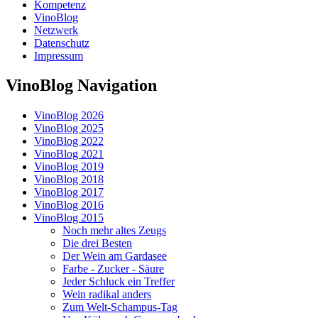
Kompetenz
VinoBlog
Netzwerk
Datenschutz
Impressum
VinoBlog Navigation
VinoBlog 2026
VinoBlog 2025
VinoBlog 2022
VinoBlog 2021
VinoBlog 2019
VinoBlog 2018
VinoBlog 2017
VinoBlog 2016
VinoBlog 2015
Noch mehr altes Zeugs
Die drei Besten
Der Wein am Gardasee
Farbe - Zucker - Säure
Jeder Schluck ein Treffer
Wein radikal anders
Zum Welt-Schampus-Tag