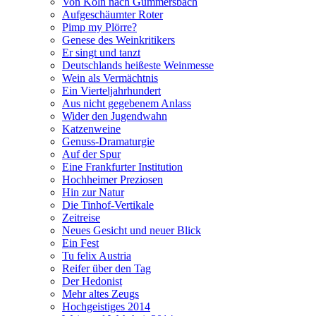
Von Köln nach Gummersbach
Aufgeschäumter Roter
Pimp my Plörre?
Genese des Weinkritikers
Er singt und tanzt
Deutschlands heißeste Weinmesse
Wein als Vermächtnis
Ein Vierteljahrhundert
Aus nicht gegebenem Anlass
Wider den Jugendwahn
Katzenweine
Genuss-Dramaturgie
Auf der Spur
Eine Frankfurter Institution
Hochheimer Preziosen
Hin zur Natur
Die Tinhof-Vertikale
Zeitreise
Neues Gesicht und neuer Blick
Ein Fest
Tu felix Austria
Reifer über den Tag
Der Hedonist
Mehr altes Zeugs
Hochgeistiges 2014