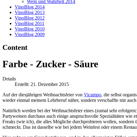
Wein und Wahrheit 2014
VinoBlog 2014
VinoBlog 2013
VinoBlog 2012
VinoBlog 2011
VinoBlog 2010
VinoBlog 2009
Content
Farbe - Zucker - Säure
Details
Erstellt: 21. Dezember 2015
Auf der diesjährigen Weihnachtsfeier von
Vicampo
, die selbst organ
wieder einmal meinem Lehrberuf näher, sondern verschaffte mir auch 
Natürlich werden bei der Weihnachtsfeier eines (zumal sehr erfolgr
Partyweinen durchaus auch einige anspruchsvolle Spezialitäten wie et
Freaks (wie ich), die alles Mögliche durchprobieren wollen, sondern 
schmeckt. Das ist dasselbe wie bei jedem Weinfest oder einem Resta