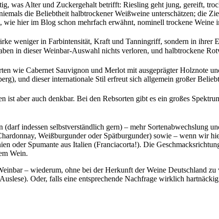
tig, was Alter und Zuckergehalt betrifft: Riesling geht jung, gereift, tr
 niemals die Beliebtheit halbtrockener Weißweine unterschätzen; die Zie
en, wie hier im Blog schon mehrfach erwähnt, nominell trockene Weine 
ärke weniger in Farbintensität, Kraft und Tanningriff, sondern in ihrer
 haben in dieser Weinbar-Auswahl nichts verloren, und halbtrockene Rot
orten wie Cabernet Sauvignon und Merlot mit ausgeprägter Holznote un
), und dieser internationale Stil erfreut sich allgemein großer Beliebt
en ist aber auch denkbar. Bei den Rebsorten gibt es ein großes Spektru
darf indessen selbstverständlich gern) – mehr Sortenabwechslung und
 Chardonnay, Weißburgunder oder Spätburgunder) sowie – wenn wir hie
en oder Spumante aus Italien (Franciacorta!). Die Geschmacksrichtung 
nem Wein.
e Weinbar – wiederum, ohne bei der Herkunft der Weine Deutschland zu 
 Auslese). Oder, falls eine entsprechende Nachfrage wirklich hartnäcki