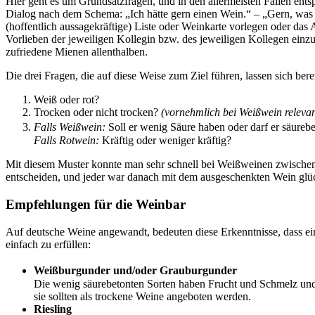
Hier geht es um Grundsatzfragen, und in den allermeisten Fällen en
Dialog nach dem Schema: „Ich hätte gern einen Wein.“ – „Gern, was 
(hoffentlich aussagekräftige) Liste oder Weinkarte vorlegen oder das 
Vorlieben der jeweiligen Kollegin bzw. des jeweiligen Kollegen einzu
zufriedene Mienen allenthalben.
Die drei Fragen, die auf diese Weise zum Ziel führen, lassen sich bere
Weiß oder rot?
Trocken oder nicht trocken?
(vornehmlich bei Weißwein relevan
Falls Weißwein:
Soll er wenig Säure haben oder darf er säureb
Falls Rotwein:
Kräftig oder weniger kräftig?
Mit diesem Muster konnte man sehr schnell bei Weißweinen zwischen
entscheiden, und jeder war danach mit dem ausgeschenkten Wein glüc
Empfehlungen für die Weinbar
Auf deutsche Weine angewandt, bedeuten diese Erkenntnisse, dass ein
einfach zu erfüllen:
Weißburgunder und/oder Grauburgunder
Die wenig säurebetonten Sorten haben Frucht und Schmelz und 
sie sollten als trockene Weine angeboten werden.
Riesling